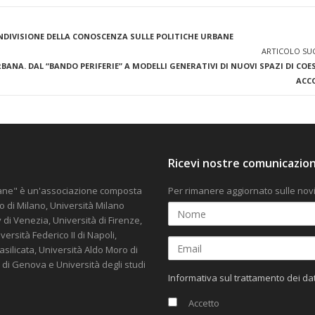
NDIVISIONE DELLA CONOSCENZA SULLE POLITICHE URBANE
ARTICOLO SU
A. DAL “BANDO PERIFERIE” A MODELLI GENERATIVI DI NUOVI SPAZI DI COES
ACC
Ricevi nostre comunicazion
rbane" è un'associazione composta
Per rimanere aggiornato sulle novi
co di Milano, Università Milano
v di Venezia, Università di Firenze,
rsità Federico II di Napoli,
Basilicata, Università Aldo Moro di
i di Genova e Università degli studi
Informativa sul trattamento dei da
Accetto