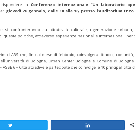
di rispondere la
Conferenza internazionale “Un laboratorio ape
per
giovedì 26 gennaio, dalle 10 alle 16, presso l’Auditorium Enzo 
 si confronteranno su attrattività culturale, rigenerazione urbana,
 di queste politiche, attraverso esperienze nazionali e internazionali, per
ima LABS che, fino al mese di febbraio, coinvolgerà cittadini, comunità,
a dell’Università di Bologna, Urban Center Bologna e Comune di Bologna
E 6 – Città attrattive e partecipate che coinvolge le 10 principali città de
Tweet
Share