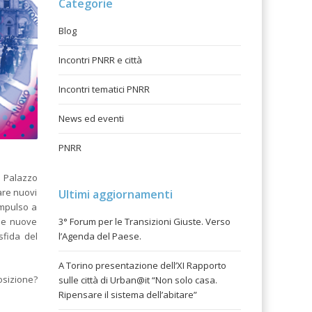
Categorie
Blog
Incontri PNRR e città
Incontri tematici PNRR
News ed eventi
PNRR
, Palazzo
are nuovi
Ultimi aggiornamenti
 impulso a
3° Forum per le Transizioni Giuste. Verso
lle nuove
l’Agenda del Paese.
sfida del
A Torino presentazione dell’XI Rapporto
osizione?
sulle città di Urban@it “Non solo casa.
Ripensare il sistema dell’abitare”