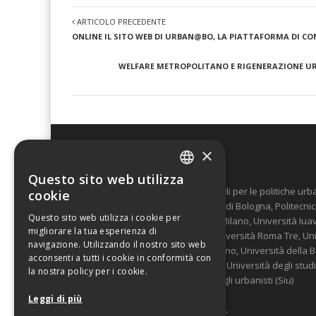
ARTICOLO PRECEDENTE
ONLINE IL SITO WEB DI URBAN@BO, LA PIATTAFORMA DI CO
WELFARE METROPOLITANO E RIGENERAZIONE URBAN
×
Urban@it
Questo sito web utilizza
ITALIAN
"Urban@it - Centro nazionale di studi per le politiche u
cookie
da 16 Università italiane (Università di Bologna, Politecni
ENGLISH
Questo sito web utilizza i cookie per
Bicocca, Università Luigi Bocconi di Milano, Università Iua
migliorare la tua esperienza di
Università La Sapienza di Roma, Università Roma Tre, Unive
navigazione. Utilizzando il nostro sito web
Politecnico di Bari, Politecnico di Torino, Università della 
acconsenti a tutti i cookie in conformità con
Bari, il Gran Sasso Science institute, Università degli stud
la nostra policy per i cookie.
di Torino) e dalla Società Italiana degli urbanisti (Siu)
Leggi di più
E’ stato costituito il 15 dicembre 2014.