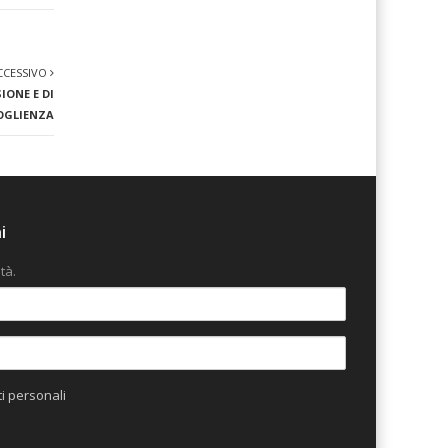
CCESSIVO
IONE E DI
OGLIENZA
i
tà.
ti personali