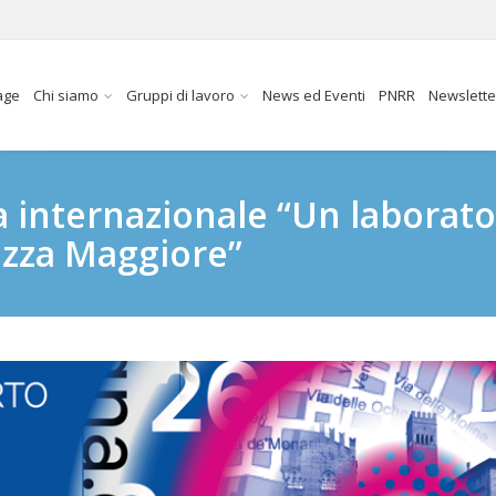
age
Chi siamo
Gruppi di lavoro
News ed Eventi
PNRR
Newslette
 internazionale “Un laborato
azza Maggiore”