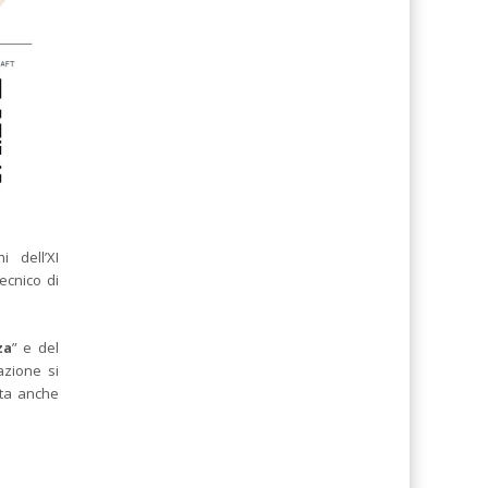
i dell’XI
ecnico di
za
” e del
azione si
ita anche