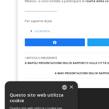
Milano)
–
e sono invitate a partecipare le
realtà della co
——————————-
Per saperne di più
Locandina
Share
ARTICOLO PRECEDENTE
A NAPOLI PRESENTAZIONE DELL’XI RAPPORTO SULLE CITTÀ D
A BARI PRESENTAZIONE DELL’XI RAPPO
×
Questo sito web utilizza
ITALIAN
cookie
Urban@it
ENGLISH
Questo sito web utilizza i cookie per