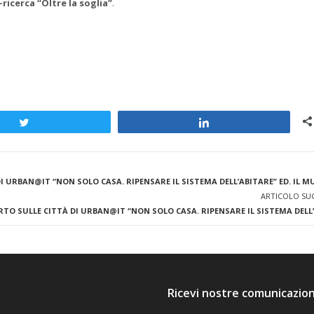
-ricerca “Oltre la soglia”
.
Tweet
Share
I URBAN@IT “NON SOLO CASA. RIPENSARE IL SISTEMA DELL’ABITARE” ED. IL M
ARTICOLO SU
RTO SULLE CITTÀ DI URBAN@IT “NON SOLO CASA. RIPENSARE IL SISTEMA DELL
Ricevi nostre comunicazion