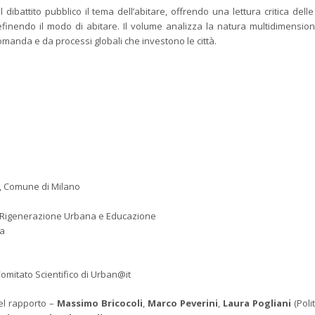
dibattito pubblico il tema dell’abitare, offrendo una lettura critica delle 
definendo il modo di abitare. Il volume analizza la natura multidimension
manda e da processi globali che investono le città.
, Comune di Milano
la Rigenerazione Urbana e Educazione
sa
Comitato Scientifico di Urban@it
del rapporto –
Massimo Bricocoli
,
Marco Peverini
,
Laura
Pogliani
(Poli