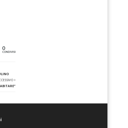
0
CONDIVISIONI
ULINO
CCESSIVO
’ABITARE”
i