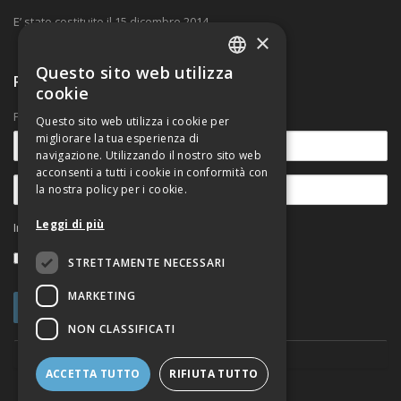
E’ stato costituito il 15 dicembre 2014.
×
Questo sito web utilizza
ITALIAN
Ricevi nostre comunicazioni
cookie
ENGLISH
Per rimanere aggiornato sulle novità.
Questo sito web utilizza i cookie per
migliorare la tua esperienza di
navigazione. Utilizzando il nostro sito web
acconsenti a tutti i cookie in conformità con
la nostra policy per i cookie.
Leggi di più
Informativa sul trattamento dei dati personali
Accetto
STRETTAMENTE NECESSARI
MARKETING
NON CLASSIFICATI
ACCETTA TUTTO
RIFIUTA TUTTO