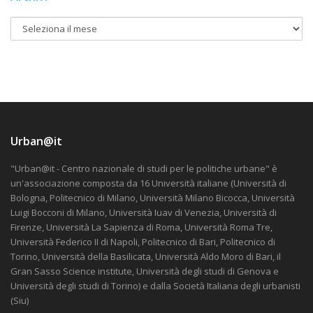
Urban@it
"Urban@it - Centro nazionale di studi per le politiche urbane" è
un'associazione composta da 16 Università italiane (Università di
Bologna, Politecnico di Milano, Università Milano Bicocca, Università
Luigi Bocconi di Milano, Università Iuav di Venezia, Università di
Firenze, Università La Sapienza di Roma, Università Roma Tre,
Università Federico II di Napoli, Politecnico di Bari, Politecnico di
Torino, Università della Basilicata, Università Aldo Moro di Bari, il
Gran Sasso Science institute, Università degli studi di Genova e
Università degli studi di Torino) e dalla Società Italiana degli urbanisti
(Siu)