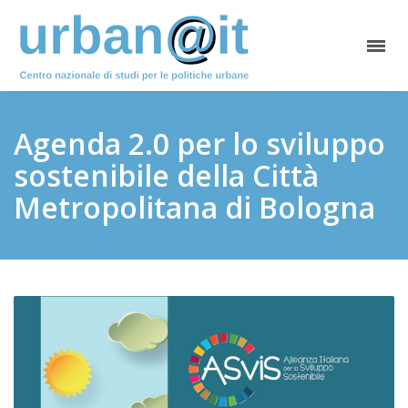
Agenda 2.0 per lo sviluppo
sostenibile della Città
Metropolitana di Bologna