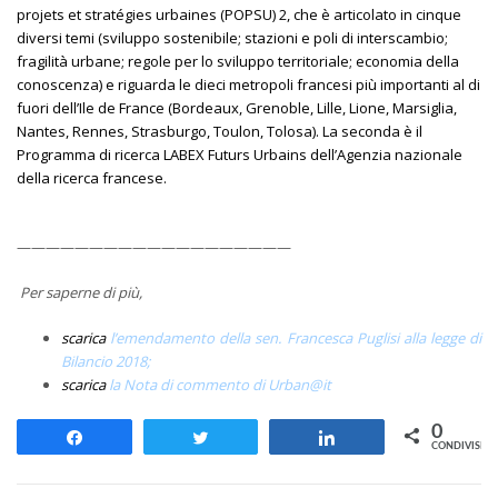
projets et stratégies urbaines (POPSU) 2, che è articolato in cinque
diversi temi (sviluppo sostenibile; stazioni e poli di interscambio;
fragilità urbane; regole per lo sviluppo territoriale; economia della
conoscenza) e riguarda le dieci metropoli francesi più importanti al di
fuori dell’Ile de France (Bordeaux, Grenoble, Lille, Lione, Marsiglia,
Nantes, Rennes, Strasburgo, Toulon, Tolosa). La seconda è il
Programma di ricerca LABEX Futurs Urbains dell’Agenzia nazionale
della ricerca francese.
———————————————————
Per saperne di più,
scarica
l’emendamento della sen. Francesca Puglisi alla legge di
Bilancio 2018;
scarica
la Nota di commento di Urban@it
0
Share
Tweet
Share
CONDIVISION