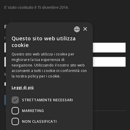
E’ stato costituito il 15 dicembre 2014.
Ricevi nostre comunicazioni
×
Questo sito web utilizza
Per rimanere aggiornato sulle novità.
ITALIAN
cookie
ENGLISH
Questo sito web utilizza i cookie per
migliorare la tua esperienza di
navigazione. Utilizzando il nostro sito web
acconsenti a tutti i cookie in conformità con
Informativa sul trattamento dei dati personali
la nostra policy per i cookie.
Accetto
Leggi di più
STRETTAMENTE NECESSARI
MARKETING
NON CLASSIFICATI