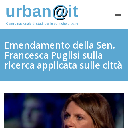
Emendamento della Sen.
Francesca Puglisi sulla
ricerca applicata sulle città