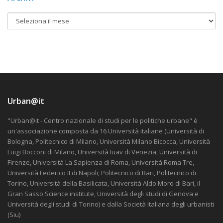
Urban@it
"Urban@it - Centro nazionale di studi per le politiche urbane" è
un'associazione composta da 16 Università italiane (Università di
Bologna, Politecnico di Milano, Università Milano Bicocca, Università
Luigi Bocconi di Milano, Università Iuav di Venezia, Università di
Firenze, Università La Sapienza di Roma, Università Roma Tre,
Università Federico II di Napoli, Politecnico di Bari, Politecnico di
Torino, Università della Basilicata, Università Aldo Moro di Bari, il
Gran Sasso Science institute, Università degli studi di Genova e
Università degli studi di Torino) e dalla Società Italiana degli urbanisti
(Siu)