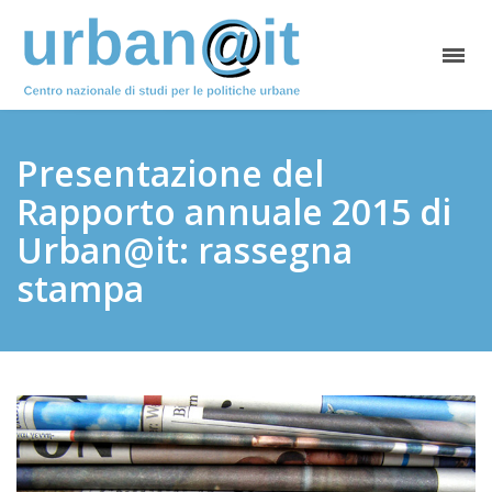
Presentazione del
Rapporto annuale 2015 di
Urban@it: rassegna
stampa