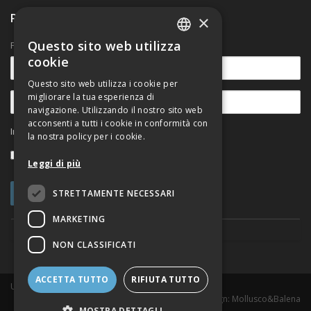
Ricevi nostre comunicazioni
×
Questo sito web utilizza
Per rimanere aggiornato sulle novità.
ITALIAN
cookie
ENGLISH
Questo sito web utilizza i cookie per
migliorare la tua esperienza di
navigazione. Utilizzando il nostro sito web
acconsenti a tutti i cookie in conformità con
Informativa sul trattamento dei dati personali
la nostra policy per i cookie.
Accetto
Leggi di più
STRETTAMENTE NECESSARI
MARKETING
NON CLASSIFICATI
ACCETTA TUTTO
RIFIUTA TUTTO
Urban@it Viale del Risorgimento, 2 - 40136 Bologna
Web Design
: Mollusco&Balena
MOSTRA DETTAGLI