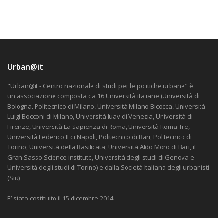
Urban@it
"Urban@it - Centro nazionale di studi per le politiche urbane" è
un'associazione composta da 16 Università italiane (Università di
Bologna, Politecnico di Milano, Università Milano Bicocca, Università
Luigi Bocconi di Milano, Università Iuav di Venezia, Università di
Firenze, Università La Sapienza di Roma, Università Roma Tre,
Università Federico II di Napoli, Politecnico di Bari, Politecnico di
Torino, Università della Basilicata, Università Aldo Moro di Bari, il
Gran Sasso Science institute, Università degli studi di Genova e
Università degli studi di Torino) e dalla Società Italiana degli urbanisti
(Siu)
E’ stato costituito il 15 dicembre 2014.