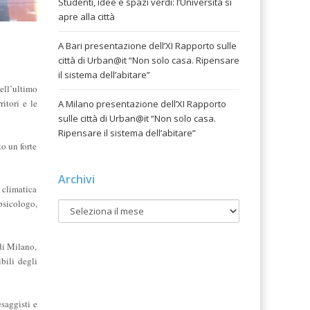
Studenti, idee e spazi verdi: l’Università si
apre alla città
A Bari presentazione dell’XI Rapporto sulle
città di Urban@it “Non solo casa. Ripensare
il sistema dell’abitare”
dell’ultimo
ritori e le
A Milano presentazione dell’XI Rapporto
sulle città di Urban@it “Non solo casa.
Ripensare il sistema dell’abitare”
to un forte
Archivi
e climatica
 psicologo,
di Milano,
ibili degli
esaggisti e