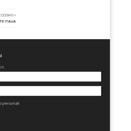
CCESSIVO
E ITALIA
i
tà.
ti personali