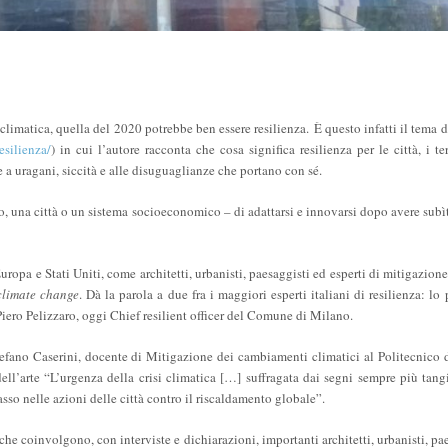
climatica, quella del 2020 potrebbe ben essere resilienza.
È questo infatti il tema 
esilienza/
) in cui l’autore racconta che cosa significa resilienza per le città, i ter
te a uragani, siccità e alle disuguaglianze che portano con sé.
mo, una città o un sistema socioeconomico – di adattarsi e innovarsi dopo avere subì
uropa e Stati Uniti, come architetti, urbanisti, paesaggisti ed esperti di mitigazion
climate change
. D
à la parola a due fra i maggiori esperti italiani di resilienza: lo
 Piero Pelizzaro, oggi Chief resilient officer del Comune di Milano.
Stefano Caserini, docente di Mitigazione dei cambiamenti climatici al Politecnico 
 dell’arte “L’urgenza della crisi climatica […] suffragata dai segni sempre più tang
so nelle azioni delle città contro il riscaldamento globale”.
o che coinvolgono, con interviste e dichiarazioni, importanti architetti, urbanisti, pa