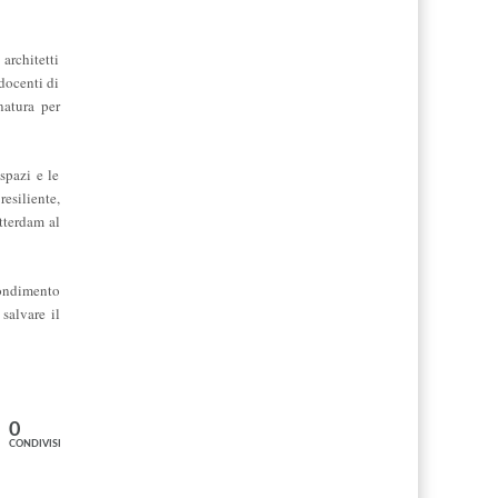
architetti
docenti di
natura per
spazi e le
esiliente,
tterdam al
fondimento
salvare il
0
CONDIVISIONI