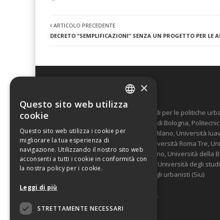
ARTICOLO PRECEDENTE
DECRETO “SEMPLIFICAZIONI” SENZA UN PROGETTO PER LE 
×
Urban@it
Questo sito web utilizza
ITALIAN
"Urban@it - Centro nazionale di studi per le politiche u
cookie
da 16 Università italiane (Università di Bologna, Politecni
ENGLISH
Questo sito web utilizza i cookie per
Bicocca, Università Luigi Bocconi di Milano, Università Iua
migliorare la tua esperienza di
Università La Sapienza di Roma, Università Roma Tre, Unive
navigazione. Utilizzando il nostro sito web
Politecnico di Bari, Politecnico di Torino, Università della 
acconsenti a tutti i cookie in conformità con
Bari, il Gran Sasso Science institute, Università degli stud
la nostra policy per i cookie.
di Torino) e dalla Società Italiana degli urbanisti (Siu)
Leggi di più
E’ stato costituito il 15 dicembre 2014.
STRETTAMENTE NECESSARI