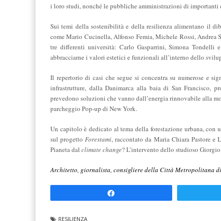
i loro studi, nonché le pubbliche amministrazioni di importanti c
Sui temi della sostenibilità e della resilienza alimentano il di
come Mario Cucinella, Alfonso Femia, Michele Rossi, Andrea Sch
tre differenti università: Carlo Gasparrini, Simona Tondelli 
abbracciarne i valori estetici e funzionali all’interno dello svil
Il repertorio di casi che segue si concentra su numerose e signi
infrastrutture, dalla Danimarca alla baia di San Francisco, pr
prevedono soluzioni che vanno dall’energia rinnovabile alla mob
parcheggio Pop-up di New York.
Un capitolo è dedicato al tema della forestazione urbana, con 
sul progetto
Forestami
, raccontato da Maria Chiara Pastore e L
Pianeta dal
climate change
? L’intervento dello studioso Giorgio
Architetto, giornalista, consigliere della Città Met
Share
RESILIENZA