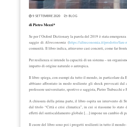
9 SETTEMBRE 2020
BLOG
di Pietro Mezzi*
Se per l’Oxford Dictionary la parola del 2019 è stata emergenza 
saggio di
Altreconomia
(
https://altreconomia.it/prodotto/fare-r
comunità.
Il libro
indica, attraverso casi concreti, come far fron
Per resilienza si intende la capacità di un sistema – un organis
impatto di origine naturale o antropica.
Il libro spiega, con esempi da tutto il mondo, in particolare da E
abbiano affrontato in modo resiliente gli shock provocati dal
professore universitario, sportivo e saggista, Pietro Trabucchi e
A chiusura della prima parte, il libro ospita un intervento di 
dal titolo “Città e crisi climatica”, in cui si riassume lo stato
effetti del surriscaldamento globale […] impone un cambio di pas
Il cuore del libro sono poi i progetti resilienti in tutto il mond