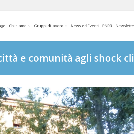
age
Chi siamo
Gruppi di lavoro
News ed Eventi
PNRR
Newslette
ittà e comunità agli shock cli