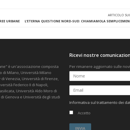
ARTICOLO SU
AREE URBANE
L’ETERNA QUESTIONE NORD-SUD: CHIAMIAMOLA SEMPLICEMENT
Ricevi nostre comunicazion
rbane" è un'associazione composta
Per rimanere aggiornato sulle novi
co di Milano, Università Milano
v di Venezia, Università di Firenze,
rsità Federico II di Napoli,
Basilicata, Università Aldo Moro di
i di Genova e Università degli studi
Informativa sul trattamento dei da
Accetto