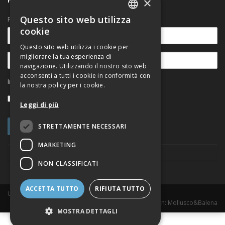
×
Questo sito web utilizza
Per rimanere aggiornato sulle novità.
ITALIAN
cookie
ENGLISH
Questo sito web utilizza i cookie per
migliorare la tua esperienza di
navigazione. Utilizzando il nostro sito web
acconsenti a tutti i cookie in conformità con
Informativa sul trattamento dei dati personali
la nostra policy per i cookie.
Accetto
Leggi di più
STRETTAMENTE NECESSARI
MARKETING
NON CLASSIFICATI
ACCETTA TUTTO
RIFIUTA TUTTO
Urban@it Viale del Risorgimento, 2 - 40136 Bologna
Web Design
: Mollusco&Balena
MOSTRA DETTAGLI