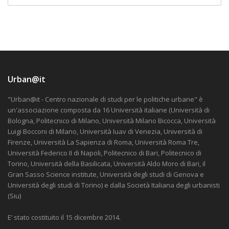
Urban@it
"Urban@it - Centro nazionale di studi per le politiche urbane" è
un'associazione composta da 16 Università italiane (Università di
Bologna, Politecnico di Milano, Università Milano Bicocca, Università
Luigi Bocconi di Milano, Università Iuav di Venezia, Università di
Firenze, Università La Sapienza di Roma, Università Roma Tre,
Università Federico II di Napoli, Politecnico di Bari, Politecnico di
Torino, Università della Basilicata, Università Aldo Moro di Bari, il
Gran Sasso Science institute, Università degli studi di Genova e
Università degli studi di Torino) e dalla Società Italiana degli urbanisti
(Siu)
E’ stato costituito il 15 dicembre 2014.