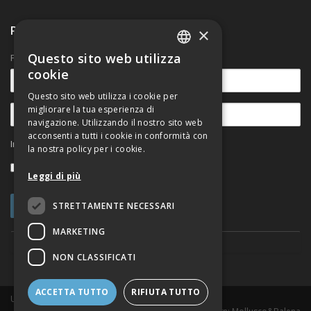
Ricevi nostre comunicazioni
×
Questo sito web utilizza
Per rimanere aggiornato sulle novità.
ITALIAN
cookie
ENGLISH
Questo sito web utilizza i cookie per
migliorare la tua esperienza di
navigazione. Utilizzando il nostro sito web
acconsenti a tutti i cookie in conformità con
Informativa sul trattamento dei dati personali
la nostra policy per i cookie.
Accetto
Leggi di più
STRETTAMENTE NECESSARI
MARKETING
NON CLASSIFICATI
ACCETTA TUTTO
RIFIUTA TUTTO
Urban@it Viale del Risorgimento, 2 - 40136 Bologna