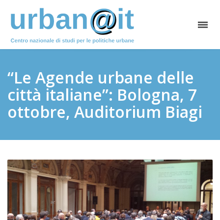
“Le Agende urbane delle
città italiane”: Bologna, 7
ottobre, Auditorium Biagi