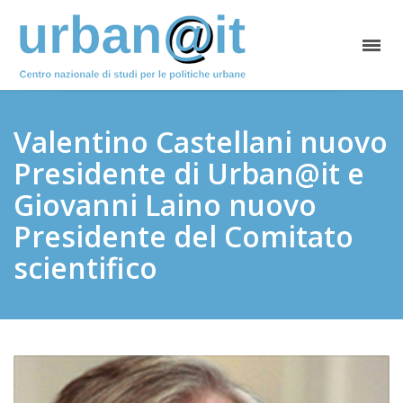
Valentino Castellani nuovo
Presidente di Urban@it e
Giovanni Laino nuovo
Presidente del Comitato
scientifico