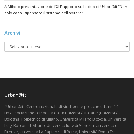
A Milano presentazione dell’XI Rapporto sulle città di Urban@it “Non
solo casa. Ripensare il sistema dell’abitare”
Archivi
Urban@it
"Urban@it - Centro nazionale di studi per le politiche urbane" è
un'associazione composta da 16 Università italiane (Università di
Bologna, Politecnico di Milano, Università Milano Bicocca, Università
Luigi Bocconi di Milano, Università Iuav di Venezia, Università di
Firenze, Università La Sapienza di Roma, Università Roma Tre,