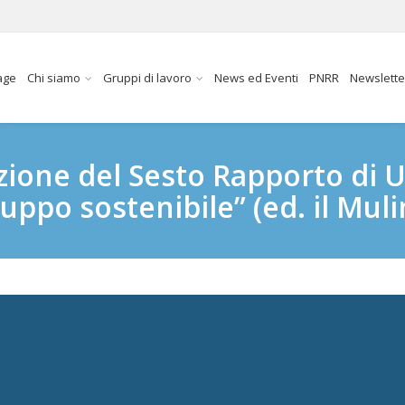
age
Chi siamo
Gruppi di lavoro
News ed Eventi
PNRR
Newslette
ione del Sesto Rapporto di U
uppo sostenibile” (ed. il Muli