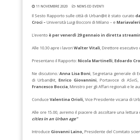
11 NOVEMBRE 2020
NEWS ED EVENTI
Il Sesto Rapporto sulle città di Urban@it è stato curato
da
Croci –
Università Luigi Bocconi di Milano – e
Mariavaler
L’evento
è per venerdì 29 gennaio in diretta stream
Alle 10.30 apre i lavori
Walter Vitali
, Direttore esecutivo
Presentano il Rapporto:
Nicola Martinelli
,
Edoardo Cro
Ne discutono
:
Anna Lisa Boni
, Segretaria generale di E
di Urban@it,
Enrico Giovannini
, Portavoce di ASviS
Francesco Boccia
, Ministro per gli Affari regionali e le 
Conduce
Valentina Orioli,
Vice Presidente vicaria di U
Alle ore 15.00, avremo il piacere di ascoltare una lettura 
cities in an Urban age”
Introduce
Giovanni Laino,
Presidente del Comitato scient