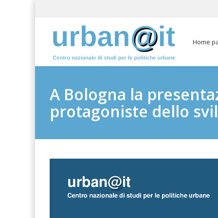
Home p
A Bologna la presentaz
protagoniste dello svil