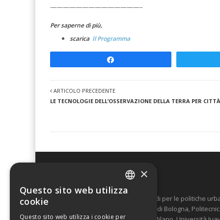
——————————————–
Per saperne di più,
scarica
Il Programma
Share
ARTICOLO PRECEDENTE
LE TECNOLOGIE DELL’OSSERVAZIONE DELLA TERRA PER CITT
×
Urban@it
Questo sito web utilizza
ITALIAN
"Urban@it - Centro nazionale di studi per le politiche u
cookie
da 16 Università italiane (Università di Bologna, Politecni
ENGLISH
Questo sito web utilizza i cookie per
Bicocca, Università Luigi Bocconi di Milano, Università Iua