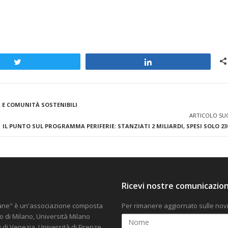
Tweet
Share
À E COMUNITÀ SOSTENIBILI
ARTICOLO SU
IL PUNTO SUL PROGRAMMA PERIFERIE: STANZIATI 2 MILIARDI, SPESI SOLO 23
Ricevi nostre comunicazion
rbane" è un'associazione composta
Per rimanere aggiornato sulle novi
co di Milano, Università Milano
v di Venezia, Università di Firenze,