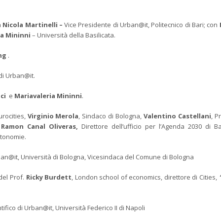
 Nicola Martinelli –
Vice Presidente di Urban@it, Politecnico di Bari; con
ia Mininni
– Università della Basilicata.
ing
.
 di Urban@it.
ci
e
Mariavaleria Mininni
.
urocities,
Virginio Merola
, Sindaco di Bologna,
Valentino Castellani
, P
,
Ramon Canal Oliveras,
Direttore dell’ufficio per l’Agenda 2030 di Ba
autonomie.
rban@it, Università di Bologna, Vicesindaca del Comune di Bologna
del Prof.
Ricky Burdett
, London school of economics, direttore di Cities,
ifico di Urban@it, Università Federico II di Napoli