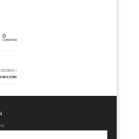
0
CONDIVISIONI
CCESSIVO
0 MILIONI
i
tà.