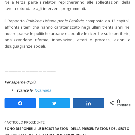
Nella terza parte i relatori replicheranno alle sollecitazioni della
tavola rotonda e agli interventi programmati.
Il Rapporto
Politiche Urbane per le Periferie
, composto da 13 capitoli,
affronta i temi cha hanno caratterizzato negli ultimi trenta anni nel
nostro paese le politiche urbane e sociali e le ricerche sulle periferie,
analizzandone riforme, innovazioni, attori e processi, azioni e
disuguaglianze sociali.
————————————-
Per saperne di più,
scarica la
locandina
0
Share
Tweet
Share
CONDIVISION
ARTICOLO PRECEDENTE
SONO DISPONIBILI LE REGISTRAZIONI DELLA PRESENTAZIONE DEL SESTO
RAPPORTO E DELLA LETTURA DI RICKY BURDETT.