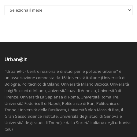
Urban@it
"Urban@it - Centro nazionale di studi per le politiche urbane" è
un'associazione composta da 16 Università italiane (Università di
Bologna, Politecnico di Milano, Università Milano Bicocca, Università
Luigi Bocconi di Milano, Università Iuav di Venezia, Università di
Firenze, Università La Sapienza di Roma, Università Roma Tre,
Università Federico II di Napoli, Politecnico di Bari, Politecnico di
Torino, Università della Basilicata, Università Aldo Moro di Bari, il
Gran Sasso Science institute, Università degli studi di Genova e
Università degli studi di Torino) e dalla Società Italiana degli urbanisti
(Siu)