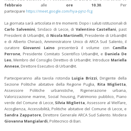
febbraio
alle
ore 10.30
. Per
partecipare
https://meet.google.com/hya-pjnz-fcg
La giornata sarà articolata in tre momenti. Dopo i saluti istituzionali di
Carlo Salvemini
, Sindaco di Lecce, di
Valentino Castellani
, past
President di Urban@it, di
Nicola Martinelli
, Presidente di Urban@it
e di Alberto Chiriacò, Amministratore Unico di ARCA Sud Salento, il
curatore
Giovanni Laino
presenterà il volume con
Camilla
Perrone
, Presidente Comitato Scientifico Urban@it, e
Daniela De
Leo
, Membro del Consiglio Direttivo di Urban@it. Introduce
Mariella
Annese
, Direttore Esecutivo di Urban@it.
Parteciperanno alla tavola rotonda
Luigia Brizzi
, Dirigente della
Sezione Politiche abitative della Regione Puglia,
Rita Miglietta
,
Assessore Politiche urbanistiche, Rigenerazione urbana,
Valorizzazione marine, Social housing, Patrimonio pubblico, Piano
verde del Comune di Lecce,
Silvia Miglietta
, Assessore al Welfare,
Accoglienza, Accessibilità, Politiche abitative del Comune di Lecce, e
Sandra Zappatore
, Direttore Generale ARCA Sud Salento. Modera
Giovanna Mangialardi
, Politecnico di Bari.