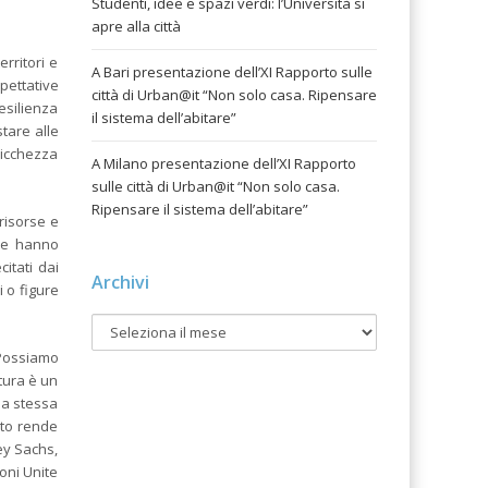
Studenti, idee e spazi verdi: l’Università si
apre alla città
rritori e
A Bari presentazione dell’XI Rapporto sulle
pettative
città di Urban@it “Non solo casa. Ripensare
esilienza
il sistema dell’abitare”
tare alle
ricchezza
A Milano presentazione dell’XI Rapporto
sulle città di Urban@it “Non solo casa.
Ripensare il sistema dell’abitare”
risorse e
che hanno
ecitati dai
Archivi
i o figure
 Possiamo
tura è un
la stessa
sto rende
ey Sachs,
oni Unite