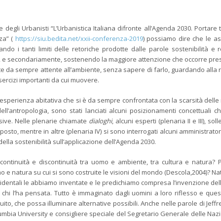
degli Urbanisti “L’Urbanistica Italiana difronte all’Agenda 2030. Portare te
nza” (
https://siu.bedita.net/xxii-conferenza-2019
)
possiamo dire che le as
do i tanti limiti delle retoriche prodotte dalle parole sostenibilità e r
ti, e secondariamente, sostenendo la maggiore attenzione che occorre pres
olte da sempre attente all’ambiente, senza sapere di farlo, guardando alla 
esercizi importanti da cui muovere.
’esperienza abitativa che si è da sempre confrontata con la scarsità delle 
ll’antropologia, sono stati lanciati alcuni posizionamenti concettuali 
essive. Nelle plenarie chiamate
dialoghi
, alcuni esperti (plenaria II e III), soll
sto, mentre in altre (plenaria IV) si sono interrogati alcuni amministrator
lla sostenibilità sull’applicazione dell’Agenda 2030.
ontinuità e discontinuità tra uomo e ambiente, tra cultura e natura?
 e natura su cui si sono costruite le visioni del mondo (Descola,2004)? Na
cidentali le abbiamo inventate e le predichiamo compresa l’invenzione del
chi l’ha pensata. Tutto è immaginato dagli uomini a loro riflesso e que
to, che possa illuminare alternative possibili. Anche nelle parole di Jeffr
lumbia University e consigliere speciale del Segretario Generale delle Nazi