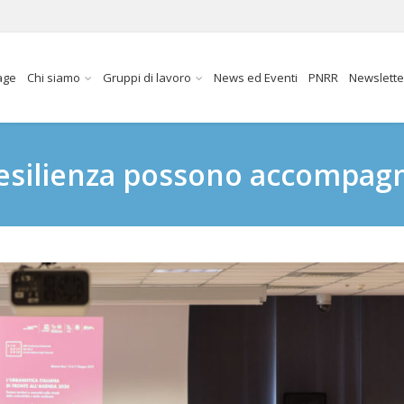
age
Chi siamo
Gruppi di lavoro
News ed Eventi
PNRR
Newslette
resilienza possono accompagn