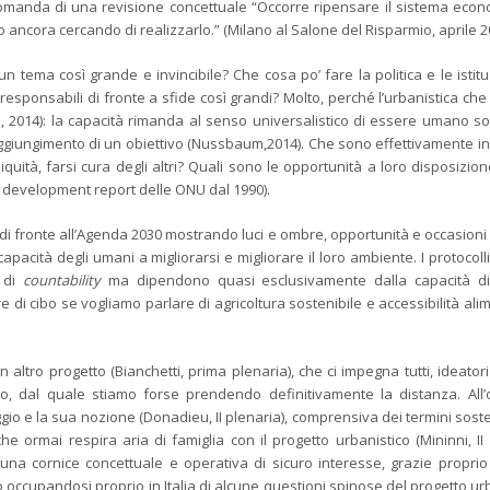
domanda di una revisione concettuale “Occorre ripensare il sistema econ
o ancora cercando di realizzarlo.” (Milano al Salone del Risparmio, aprile 2
un tema così grande e invincibile? Che cosa po’ fare la politica e le istitu
esponsabili di fronte a sfide così grandi? Molto, perché l’urbanistica ch
lo, 2014): la capacità rimanda al senso universalistico di essere umano so
raggiungimento di un obiettivo (Nussbaum,2014). Che sono effettivamente in
quità, farsi cura degli altri? Quali sono le opportunità a loro disposizio
n development report delle ONU dal 1990).
 di fronte all’Agenda 2030 mostrando luci e ombre, opportunità e occasioni 
 capacità degli umani a migliorarsi e migliorare il loro ambiente. I protocol
e di
countability
ma dipendono quasi esclusivamente dalla capacità di 
di cibo se vogliamo parlare di agricoltura sostenibile e accessibilità ali
altro progetto (Bianchetti, prima plenaria), che ci impegna tutti, ideatori
no, dal quale stiamo forse prendendo definitivamente la distanza. All’
io e la sua nozione (Donadieu, II plenaria), comprensiva dei termini sosten
 ormai respira aria di famiglia con il progetto urbanistico (Mininni, II 
 una cornice concettuale e operativa di sicuro interesse, grazie proprio
ccupandosi proprio in Italia di alcune questioni spinose del progetto urb