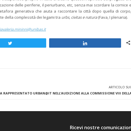
icazione delle periferie, il periurbano, etc, senza mai scordare la cornice 
tafora generativa che aiuta a raccontare la città dopo quella di corpo
e della complessità dei legami tra
urbs, civitas e natura
(Fava, I plenaria).
avaleria.mininni@unibas.it
Tweet
Share
ARTICOLO SU
HA RAPPRESENTATO URBAN@IT NELL’AUDIZIONE ALLA COMMISSIONE VIII DELL
Ricevi nostre comunicazion