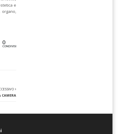
estetica e
, organo,
0
CONDIVISIONI
CCESSIVO
A CAMERA
i