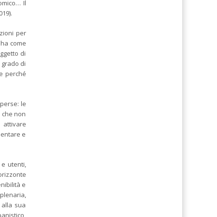
omico… Il
019).
zioni per
e ha come
ggetto di
 grado di
ne perché
perse: le
li che non
attivare
mentare e
 e utenti,
orizzonte
ibilità e
plenaria,
 alla sua
anistico,