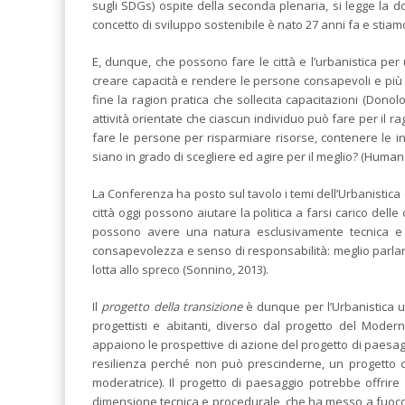
sugli SDGs) ospite della seconda plenaria, si legge la 
concetto di sviluppo sostenibile è nato 27 anni fa e stiam
E, dunque, che possono fare le città e l’urbanistica per 
creare capacità e rendere le persone consapevoli e più r
fine la ragion pratica che sollecita capacitazioni (Dono
attività orientate che ciascun individuo può fare per il 
fare le persone per risparmiare risorse, contenere le ini
siano in grado di scegliere ed agire per il meglio? (Huma
La Conferenza ha posto sul tavolo i temi dell’Urbanistica
città oggi possono aiutare la politica a farsi carico delle
possono avere una natura esclusivamente tecnica 
consapevolezza e senso di responsabilità: meglio parlare 
lotta allo spreco (Sonnino, 2013).
Il
progetto della transizione
è dunque per l’Urbanistica un 
progettisti e abitanti, diverso dal progetto del Moder
appaiono le prospettive di azione del progetto di paesagg
resilienza perché non può prescinderne, un progetto che
moderatrice). Il progetto di paesaggio potrebbe offrire
dimensione tecnica e procedurale, che ha messo a fuoco o