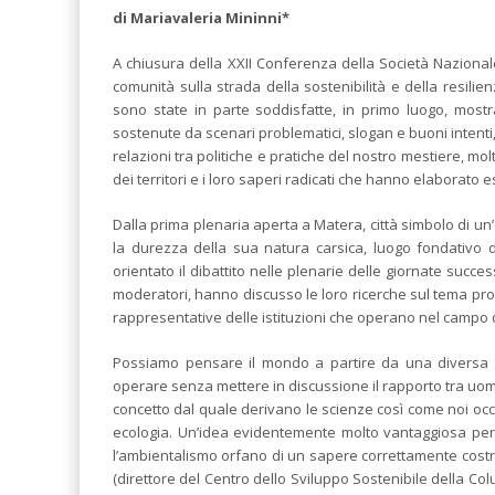
di Mariavaleria Mininni*
A chiusura della XXII Conferenza della Società Nazionale 
comunità sulla strada della sostenibilità e della resilie
sono state in parte soddisfatte, in primo luogo, mostran
sostenute da scenari problematici, slogan e buoni inten
relazioni tra politiche e pratiche del nostro mestiere, m
dei territori e i loro saperi radicati che hanno elaborato 
Dalla prima plenaria aperta a Matera, città simbolo di un
la durezza della sua natura carsica, luogo fondativo de
orientato il dibattito nelle plenarie delle giornate succ
moderatori, hanno discusso le loro ricerche sul tema propo
rappresentative delle istituzioni che operano nel campo de
Possiamo pensare il mondo a partire da una diversa c
operare senza mettere in discussione il rapporto tra uomo
concetto dal quale derivano le scienze così come noi oc
ecologia. Un’idea evidentemente molto vantaggiosa per 
l’ambientalismo orfano di un sapere correttamente costrui
(direttore del Centro dello Sviluppo Sostenibile della Co