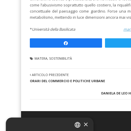
come l’abusivismo soprattutto quello costiero, la riqualif
concettuale del paesaggio come giardino. Forse una me
metabolismo, mettendo in luce dimensioni ancora mai vist
*
Università della Basilicata
mari
Share
MATERA
,
SOSTENIBILITÀ
ARTICOLO PRECEDENTE
ORARI DEL COMMERCIO E POLITICHE URBANE
DANIELA DE LEO 
×
Urban@it