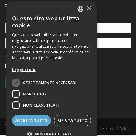
Ricevi nostre comunicazioni
×
Questo sito web utilizza
Per rimanere aggiornato sulle novità.
ITALIAN
cookie
ENGLISH
Questo sito web utilizza i cookie per
migliorare la tua esperienza di
navigazione. Utilizzando il nostro sito web
acconsenti a tutti i cookie in conformità con
Informativa sul trattamento dei dati personali
la nostra policy per i cookie.
Accetto
Leggi di più
STRETTAMENTE NECESSARI
MARKETING
NON CLASSIFICATI
ACCETTA TUTTO
RIFIUTA TUTTO
Urban@it Viale del Risorgimento, 2 - 40136 Bologna
Web Design
: Mollusco&Balena
MOSTRA DETTAGLI