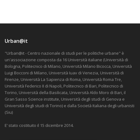
Urban@it
"Urban@it - Centro nazionale di studi per le politiche urbane" è
un'associazione composta da 16 Università italiane (Università di
Bologna, Politecnico di Milano, Università Milano Bicocca, Università
Luigi Bocconi di Milano, Università Iuav di Venezia, Università di
Firenze, Università La Sapienza di Roma, Università Roma Tre,
Università Federico II di Napoli, Politecnico di Bari, Politecnico di
Torino, Università della Basilicata, Università Aldo Moro di Bari, il
Gran Sasso Science institute, Università degli studi di Genova e
Università degli studi di Torino) e dalla Società Italiana degli urbanisti
(Siu)
E’ stato costituito il 15 dicembre 2014.