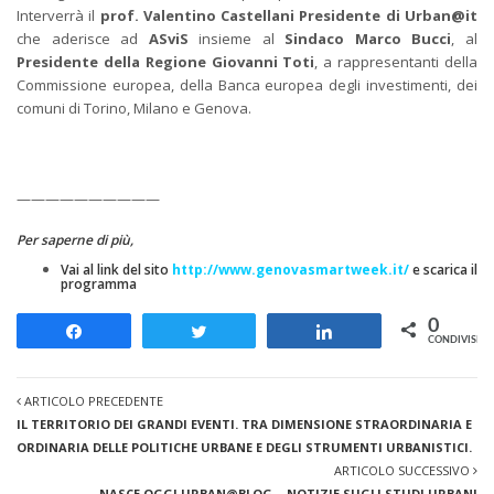
Interverrà il
prof. Valentino Castellani Presidente di Urban@it
che aderisce ad
ASviS
insieme al
Sindaco Marco Bucci
, al
Presidente della Regione
Giovanni Toti
, a rappresentanti della
Commissione europea, della Banca europea degli investimenti, dei
comuni di Torino, Milano e Genova.
——————————
Per saperne di più,
Vai al link del sito
http://www.genovasmartweek.it/
e scarica il
programma
0
Share
Tweet
Share
CONDIVISION
ARTICOLO PRECEDENTE
IL TERRITORIO DEI GRANDI EVENTI. TRA DIMENSIONE STRAORDINARIA E
ORDINARIA DELLE POLITICHE URBANE E DEGLI STRUMENTI URBANISTICI.
ARTICOLO SUCCESSIVO
NASCE OGGI URBAN@BLOG – NOTIZIE SUGLI STUDI URBANI