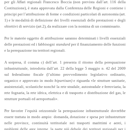
per gli Affari regionali Francesco Boccia (non prevista dall’art. 116 della
Costituzione), è stata approvata dalla Conferenza delle Regioni e contiene i
principi per l’attribuzione di forme e condizioni particolari di autonomia (art.
1) e le modalità di definizione dei livelli essenziali delle prestazioni e degli
obiettivi di servizio (art.2), da realizzare con la nomina di un commissario.
Per le materie oggetto di attribuzione saranno determinati i livelli essenziali
delle prestazioni ed i fabbisogni
standard
per il finanziamento delle funzioni
e la perequazione tra territori regionali.
A sorpresa, il comma
c)
dell’art. 1 presenta il ritorno della perequazione
infrastrutturale, introdotta dall’art. 22 della legge 5 maggio n. 42 del 2009
sul federalismo fiscale (l’ultimo provvedimento legislativo ordinario,
organico e approvato in modo
bipartisan)
e riguarda
«
le strutture sanitarie,
assistenziali, scolastiche nonché la rete stradale, autostradale e ferroviaria, la
rete fognaria, la rete idrica, elettrica e di trasporto e distribuzione del gas, le
strutture portuali ed aeroportuali
»
.
Per favorire l’equità orizzontale la perequazione infrastrutturale dovrebbe
essere trattata in modo ampio: domanda, dotazione e spesa per infrastrutture
nelle province, continuità territoriale nei trasporti marittimi e aerei, i
problemi delle aree interne, la parte più debole dei territori regionali per i