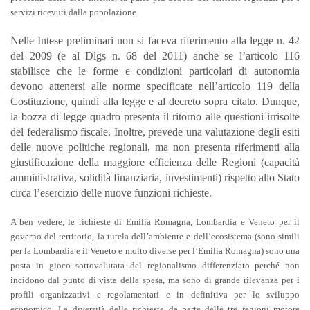
servizi ricevuti dalla popolazione.
Nelle Intese preliminari non si faceva riferimento alla legge n. 42
del 2009 (e al Dlgs n. 68 del 2011) anche se l’articolo 116
stabilisce che le forme e condizioni particolari di autonomia
devono attenersi alle norme specificate nell’articolo 119 della
Costituzione, quindi alla legge e al decreto sopra citato. Dunque,
la bozza di legge quadro presenta il ritorno alle questioni irrisolte
del federalismo fiscale. Inoltre, prevede una valutazione degli esiti
delle nuove politiche regionali, ma non presenta riferimenti alla
giustificazione della maggiore efficienza delle Regioni (capacità
amministrativa, solidità finanziaria, investimenti) rispetto allo Stato
circa l’esercizio delle nuove funzioni richieste.
A ben vedere, le richieste di Emilia Romagna, Lombardia e Veneto per il
governo del territorio, la tutela dell’ambiente e dell’ecosistema (sono simili
per la Lombardia e il Veneto e molto diverse per l’Emilia Romagna) sono una
posta in gioco sottovalutata del regionalismo differenziato perché non
incidono dal punto di vista della spesa, ma sono di grande rilevanza per i
profili organizzativi e regolamentari e in definitiva per lo sviluppo
economico. La diversità delle richieste da parte delle tre regioni motore