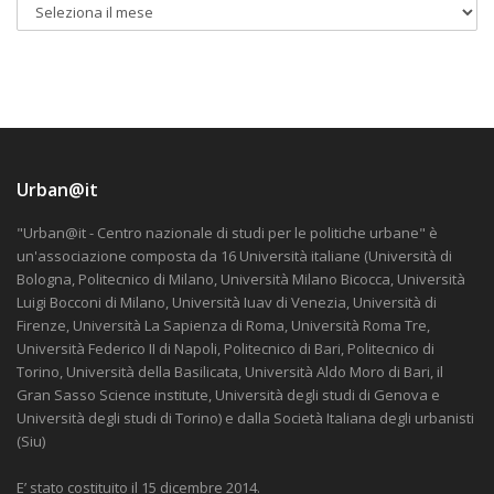
Urban@it
"Urban@it - Centro nazionale di studi per le politiche urbane" è
un'associazione composta da 16 Università italiane (Università di
Bologna, Politecnico di Milano, Università Milano Bicocca, Università
Luigi Bocconi di Milano, Università Iuav di Venezia, Università di
Firenze, Università La Sapienza di Roma, Università Roma Tre,
Università Federico II di Napoli, Politecnico di Bari, Politecnico di
Torino, Università della Basilicata, Università Aldo Moro di Bari, il
Gran Sasso Science institute, Università degli studi di Genova e
Università degli studi di Torino) e dalla Società Italiana degli urbanisti
(Siu)
E’ stato costituito il 15 dicembre 2014.