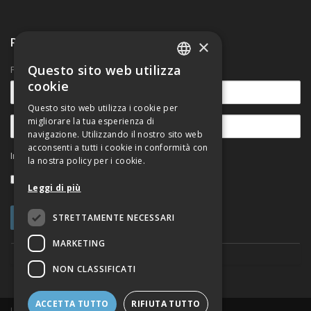
Ricevi nostre comunicazioni
×
Questo sito web utilizza
Per rimanere aggiornato sulle novità.
ITALIAN
cookie
ENGLISH
Questo sito web utilizza i cookie per
migliorare la tua esperienza di
navigazione. Utilizzando il nostro sito web
acconsenti a tutti i cookie in conformità con
Informativa sul trattamento dei dati personali
la nostra policy per i cookie.
Accetto
Leggi di più
STRETTAMENTE NECESSARI
MARKETING
NON CLASSIFICATI
ACCETTA TUTTO
RIFIUTA TUTTO
Urban@it Viale del Risorgimento, 2 - 40136 Bologna