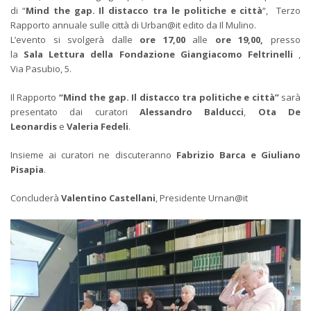
di “
Mind the gap. Il distacco tra le politiche e città
“, Terzo
Rapporto annuale sulle città di Urban@it edito da Il Mulino.
L’evento si svolgerà dalle
ore 17,00
alle
ore 19,00,
presso
la
Sala Lettura della Fondazione Giangiacomo Feltrinelli
,
Via Pasubio, 5.
Il Rapporto
“Mind the gap. Il distacco tra politiche e città”
sarà
presentato dai curatori
Alessandro Balducci
,
Ota De
Leonardis
e
Valeria Fedeli
.
Insieme ai curatori ne discuteranno
Fabrizio Barca e Giuliano
Pisapia
.
Concluderà
Valentino Castellani
, Presidente Urnan@it