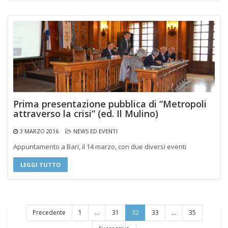
Prima presentazione pubblica di “Metropoli
attraverso la crisi” (ed. Il Mulino)
3 MARZO 2016
NEWS ED EVENTI
Appuntamento a Bari, il 14 marzo, con due diversi eventi
LEGGI TUTTO
Precedente
1
…
31
32
33
…
35