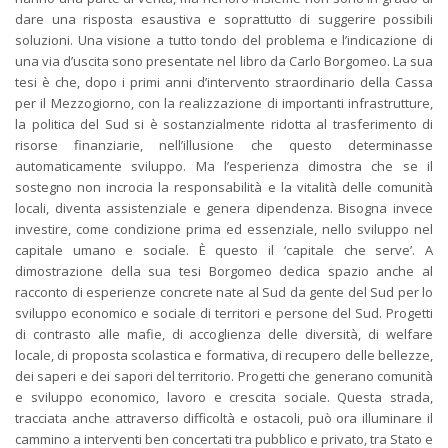
dare una risposta esaustiva e soprattutto di suggerire possibili
soluzioni. Una visione a tutto tondo del problema e l’indicazione di
una via d’uscita sono presentate nel libro da Carlo Borgomeo. La sua
tesi è che, dopo i primi anni d’intervento straordinario della Cassa
per il Mezzogiorno, con la realizzazione di importanti infrastrutture,
la politica del Sud si è sostanzialmente ridotta al trasferimento di
risorse finanziarie, nell’illusione che questo determinasse
automaticamente sviluppo. Ma l’esperienza dimostra che se il
sostegno non incrocia la responsabilità e la vitalità delle comunità
locali, diventa assistenziale e genera dipendenza. Bisogna invece
investire, come condizione prima ed essenziale, nello sviluppo nel
capitale umano e sociale. È questo il ‘capitale che serve’. A
dimostrazione della sua tesi Borgomeo dedica spazio anche al
racconto di esperienze concrete nate al Sud da gente del Sud per lo
sviluppo economico e sociale di territori e persone del Sud. Progetti
di contrasto alle mafie, di accoglienza delle diversità, di welfare
locale, di proposta scolastica e formativa, di recupero delle bellezze,
dei saperi e dei sapori del territorio. Progetti che generano comunità
e sviluppo economico, lavoro e crescita sociale. Questa strada,
tracciata anche attraverso difficoltà e ostacoli, può ora illuminare il
cammino a interventi ben concertati tra pubblico e privato, tra Stato e