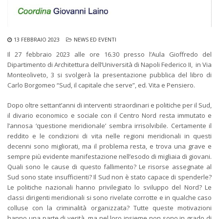
13 FEBBRAIO 2023
NEWS ED EVENTI
Il 27 febbraio 2023 alle ore 16.30 presso l’Aula Gioffredo del
Dipartimento di Architettura dell’Università di Napoli Federico II, in Via
Monteoliveto, 3 si svolgerà la presentazione pubblica del libro di
Carlo Borgomeo “Sud, il capitale che serve”, ed. Vita e Pensiero.
Dopo oltre settant’anni di interventi straordinari e politiche per il Sud,
il divario economico e sociale con il Centro Nord resta immutato e
l’annosa ‘questione meridionale’ sembra irrisolvibile. Certamente il
reddito e le condizioni di vita nelle regioni meridionali in questi
decenni sono migliorati, ma il problema resta, e trova una grave e
sempre più evidente manifestazione nell’esodo di migliaia di giovani.
Quali sono le cause di questo fallimento? Le risorse assegnate al
Sud sono state insufficienti? Il Sud non è stato capace di spenderle?
Le politiche nazionali hanno privilegiato lo sviluppo del Nord? Le
classi dirigenti meridionali si sono rivelate corrotte e in qualche caso
colluse con la criminalità organizzata? Tutte queste motivazioni
hanno una parte di verità, ma nel loro insieme non sono in grado di