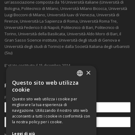
un'associazione composta da 16 Università italiane (Università di
Bologna, Politecnico di Milano, Università Milano Bicocca, Università
Luigi Bocconi di Milano, Università Iuav di Venezia, Università di
Firenze, Università La Sapienza di Roma, Università Roma Tre,
Università Federico II di Napoli, Politecnico di Bari, Politecnico di
Torino, Università della Basilicata, Università Aldo Moro di Bari, il
Gran Sasso Science institute, Università degli studi di Genova e
Università degli studi di Torino) e dalla Società Italiana degli urbanisti
(Siu)
E’ stato costituito il 15 dicembre 2014.
×
Questo sito web utilizza
Ricevi nostre comunicazioni
ITALIAN
cookie
ENGLISH
Per rimanere aggiornato sulle novità.
Questo sito web utilizza i cookie per
migliorare la tua esperienza di
navigazione. Utilizzando il nostro sito web
acconsenti a tutti i cookie in conformità con
la nostra policy per i cookie.
Leggi di più
Informativa sul trattamento dei dati personali