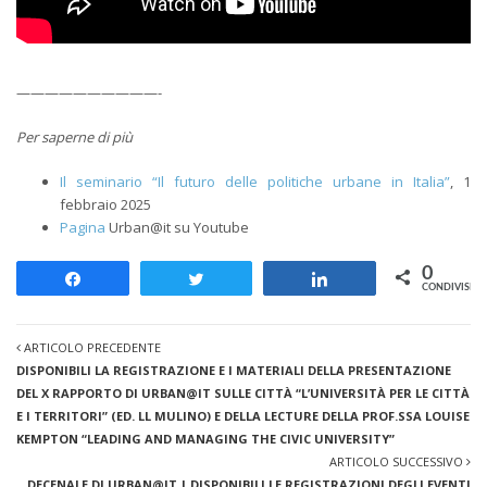
——————————-
Per saperne di più
Il seminario “Il futuro delle politiche urbane in Italia”
, 1
febbraio 2025
Pagina
Urban@it su Youtube
0
Share
Tweet
Share
CONDIVISION
ARTICOLO PRECEDENTE
DISPONIBILI LA REGISTRAZIONE E I MATERIALI DELLA PRESENTAZIONE
DEL X RAPPORTO DI URBAN@IT SULLE CITTÀ “L’UNIVERSITÀ PER LE CITTÀ
E I TERRITORI” (ED. LL MULINO) E DELLA LECTURE DELLA PROF.SSA LOUISE
KEMPTON “LEADING AND MANAGING THE CIVIC UNIVERSITY”
ARTICOLO SUCCESSIVO
DECENALE DI URBAN@IT | DISPONIBILI LE REGISTRAZIONI DEGLI EVENTI