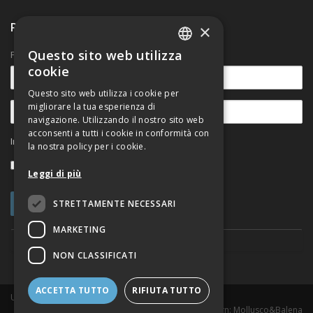
Ricevi nostre comunicazioni
×
Questo sito web utilizza
Per rimanere aggiornato sulle novità.
ITALIAN
cookie
ENGLISH
Questo sito web utilizza i cookie per
migliorare la tua esperienza di
navigazione. Utilizzando il nostro sito web
acconsenti a tutti i cookie in conformità con
Informativa sul trattamento dei dati personali
la nostra policy per i cookie.
Accetto
Leggi di più
STRETTAMENTE NECESSARI
MARKETING
NON CLASSIFICATI
ACCETTA TUTTO
RIFIUTA TUTTO
Urban@it Viale del Risorgimento, 2 - 40136 Bologna
Web Design
: Mollusco&Balena