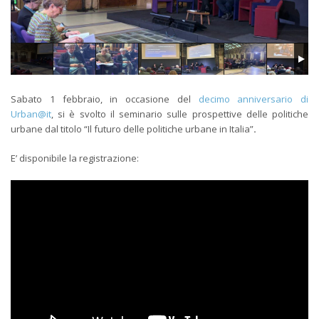
Sabato 1 febbraio, in occasione del
decimo anniversario di
Urban@it
, si è svolto il seminario sulle prospettive delle politiche
urbane dal titolo “Il futuro delle politiche urbane in Italia”
.
E’ disponibile la registrazione: