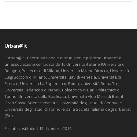
Urban@it
"Urban@it - Centro nazionale di studi per le politiche urbane" è
un'associazione composta da 16 Università italiane (Università di
Bologna, Politecnico di Milano, Università Milano Bicocca, Università
Luigi Bocconi di Milano, Università Iuav di Venezia, Università di
Firenze, Università La Sapienza di Roma, Università Roma Tre,
Università Federico II di Napoli, Politecnico di Bari, Politecnico di
Torino, Università della Basilicata, Università Aldo Moro di Bari, il
Gran Sasso Science institute, Università degli studi di Genova e
Università degli studi di Torino) e dalla Società Italiana degli urbanisti
(Siu)
E’ stato costituito il 15 dicembre 2014.