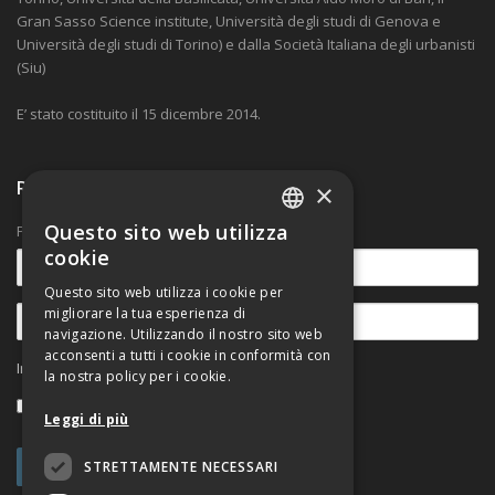
Gran Sasso Science institute, Università degli studi di Genova e
Università degli studi di Torino) e dalla Società Italiana degli urbanisti
(Siu)
E’ stato costituito il 15 dicembre 2014.
Ricevi nostre comunicazioni
×
Questo sito web utilizza
Per rimanere aggiornato sulle novità.
ITALIAN
cookie
ENGLISH
Questo sito web utilizza i cookie per
migliorare la tua esperienza di
navigazione. Utilizzando il nostro sito web
acconsenti a tutti i cookie in conformità con
Informativa sul trattamento dei dati personali
la nostra policy per i cookie.
Accetto
Leggi di più
STRETTAMENTE NECESSARI