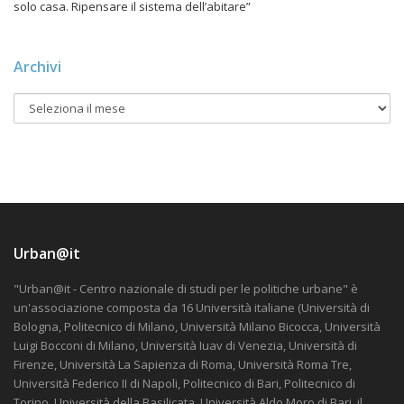
solo casa. Ripensare il sistema dell’abitare”
Archivi
Urban@it
"Urban@it - Centro nazionale di studi per le politiche urbane" è
un'associazione composta da 16 Università italiane (Università di
Bologna, Politecnico di Milano, Università Milano Bicocca, Università
Luigi Bocconi di Milano, Università Iuav di Venezia, Università di
Firenze, Università La Sapienza di Roma, Università Roma Tre,
Università Federico II di Napoli, Politecnico di Bari, Politecnico di
Torino, Università della Basilicata, Università Aldo Moro di Bari, il