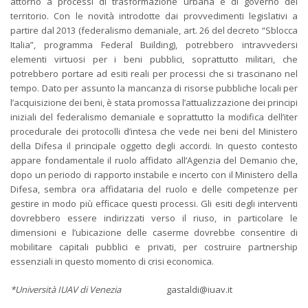
attorno a processi di trasformazione urbana e di governo del
territorio. Con le novità introdotte dai provvedimenti legislativi a
partire dal 2013 (federalismo demaniale, art. 26 del decreto “Sblocca
Italia”, programma Federal Building), potrebbero intravvedersi
elementi virtuosi per i beni pubblici, soprattutto militari, che
potrebbero portare ad esiti reali per processi che si trascinano nel
tempo. Dato per assunto la mancanza di risorse pubbliche locali per
l’acquisizione dei beni, è stata promossa l’attualizzazione dei principi
iniziali del federalismo demaniale e soprattutto la modifica dell’iter
procedurale dei protocolli d’intesa che vede nei beni del Ministero
della Difesa il principale oggetto degli accordi. In questo contesto
appare fondamentale il ruolo affidato all’Agenzia del Demanio che,
dopo un periodo di rapporto instabile e incerto con il Ministero della
Difesa, sembra ora affidataria del ruolo e delle competenze per
gestire in modo più efficace questi processi. Gli esiti degli interventi
dovrebbero essere indirizzati verso il riuso, in particolare le
dimensioni e l’ubicazione delle caserme dovrebbe consentire di
mobilitare capitali pubblici e privati, per costruire partnership
essenziali in questo momento di crisi economica.
*Università IUAV di Venezia
gastaldi@iuav.it