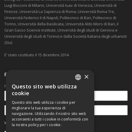
Luigi Bocconi di Milano, Università Iuav di Venezia, Università di
Firenze, Università La Sapienza di Roma, Università Roma Tre,
Università Federico II di Napoli, Politecnico di Bari, Politecnico di
Torino, Università della Basilicata, Università Aldo Moro di Bari, il
Gran Sasso Science institute, Università degli studi di Genova e
Università degli studi di Torino) e dalla Società Italiana degli urbanisti
(Siu)
E’ stato costituito il 15 dicembre 2014.
Ricevi nostre comunicazioni
×
Questo sito web utilizza
Per rimanere aggiornato sulle novità.
ITALIAN
cookie
ENGLISH
Questo sito web utilizza i cookie per
migliorare la tua esperienza di
navigazione. Utilizzando il nostro sito web
acconsenti a tutti i cookie in conformità con
Informativa sul trattamento dei dati personali
la nostra policy per i cookie.