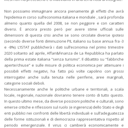
Non possiamo immaginare ancora pienamente gli effetti che avrà
l’epidemia in corso sull’economia italiana e mondiale , sarà profonda
almeno quanto quella del 2008, se non peggiore e con caratteri
diversi. È ancora presto però per avere stime ufficiali sulle
dimensioni di questa crisi anche se sono circolate diverse ipotesi
(secondo diverse fonti diminuzione PIL italiano su base annua fra -3
e -8%). L’ISTAT pubblicherà i dati sull’economia nel primo trimestre
2020 soltanto ad aprile, Affari&Finanza de La Repubblica ha parlato
della prima estate italiana “senza turismo”. Il dibattito su “fabbriche
aperte/chiuse” e sulle misure di politica economica per attenuare i
possibili effetti negativi, ha fatto più volte capolino con grossi
interrogativi anche sulla tenuta nelle periferie, aree marginali,
categorie sociali deboli.
Necessariamente anche le politiche urbane e territoriali, a scala
locale, regionale, nazionale dovranno tenere conto di tutto questo.
In questo ultimo mese, da diverse posizioni politiche e culturali, sono
emerse critiche e riflessioni sul ruolo (e ingerenza) dello Stato e degli
enti pubblici nei confronti delle libertà individuali e sull’adeguatezza
delle forme istituzionali e di democrazia rappresentativa rispetto al
periodo emergenziale. Il virus ci cambierà economicamente e