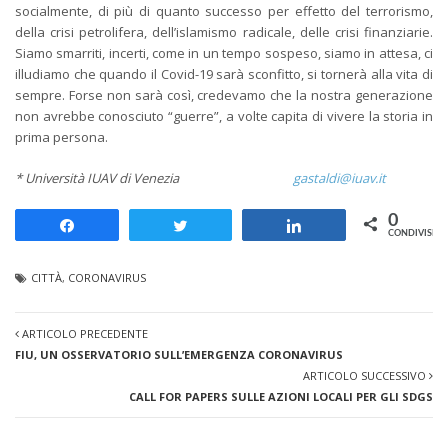
socialmente, di più di quanto successo per effetto del terrorismo,
della crisi petrolifera, dell’islamismo radicale, delle crisi finanziarie.
Siamo smarriti, incerti, come in un tempo sospeso, siamo in attesa, ci
illudiamo che quando il Covid-19 sarà sconfitto, si tornerà alla vita di
sempre. Forse non sarà così, credevamo che la nostra generazione
non avrebbe conosciuto “guerre”, a volte capita di vivere la storia in
prima persona.
* Università IUAV di Venezia
gastaldi@iuav.it
0
Share
Tweet
Share
CONDIVISION
CITTÀ
,
CORONAVIRUS
ARTICOLO PRECEDENTE
FIU, UN OSSERVATORIO SULL’EMERGENZA CORONAVIRUS
ARTICOLO SUCCESSIVO
CALL FOR PAPERS SULLE AZIONI LOCALI PER GLI SDGS