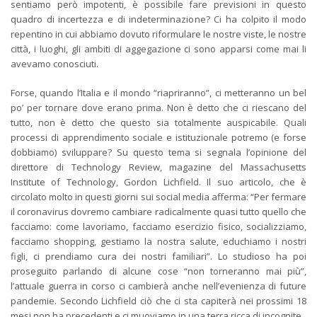
sentiamo però impotenti, è possibile fare previsioni in questo
quadro di incertezza e di indeterminazione? Ci ha colpito il modo
repentino in cui abbiamo dovuto riformulare le nostre viste, le nostre
città, i luoghi, gli ambiti di aggegazione ci sono apparsi come mai li
avevamo conosciuti.
Forse, quando l’Italia e il mondo “riapriranno”, ci metteranno un bel
po’ per tornare dove erano prima. Non è detto che ci riescano del
tutto, non è detto che questo sia totalmente auspicabile. Quali
processi di apprendimento sociale e istituzionale potremo (e forse
dobbiamo) sviluppare? Su questo tema si segnala l’opinione del
direttore di Technology Review, magazine del Massachusetts
Institute of Technology, Gordon Lichfield. Il suo articolo, che è
circolato molto in questi giorni sui social media afferma: “Per fermare
il coronavirus dovremo cambiare radicalmente quasi tutto quello che
facciamo: come lavoriamo, facciamo esercizio fisico, socializziamo,
facciamo shopping, gestiamo la nostra salute, educhiamo i nostri
figli, ci prendiamo cura dei nostri familiari”. Lo studioso ha poi
proseguito parlando di alcune cose “non torneranno mai più”,
l’attuale guerra in corso ci cambierà anche nell’evenienza di future
pandemie. Secondo Lichfield ciò che ci sta capiterà nei prossimi 18
mesi non ha precedenti e ci muoviamo in una terra ricca di incognite.