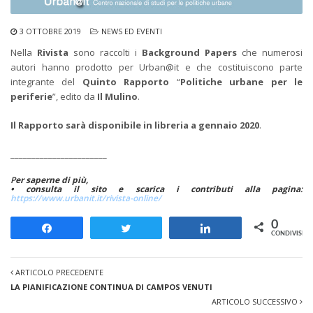
3 OTTOBRE 2019
NEWS ED EVENTI
Nella
Rivista
sono raccolti i
Background Papers
che numerosi
autori hanno prodotto per Urban@it e che costituiscono parte
integrante del
Quinto Rapporto
“
Politiche urbane per le
periferie
”, edito da
Il Mulino
.
Il Rapporto sarà disponibile in libreria a gennaio 2020
.
_______________________
P
er saperne di più,
• consulta il sito e scarica i contributi alla pagina
:
https://www.urbanit.it/rivista-online/
0
Share
Tweet
Share
CONDIVISION
ARTICOLO PRECEDENTE
LA PIANIFICAZIONE CONTINUA DI CAMPOS VENUTI
ARTICOLO SUCCESSIVO