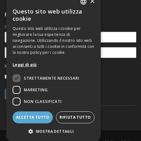
×
Questo sito web utilizza
ITALIAN
Ricevi nostre comunicazioni
cookie
ENGLISH
Per rimanere aggiornato sulle novità.
Questo sito web utilizza i cookie per
migliorare la tua esperienza di
navigazione. Utilizzando il nostro sito web
acconsenti a tutti i cookie in conformità con
la nostra policy per i cookie.
Leggi di più
Informativa sul trattamento dei dati personali
Accetto
STRETTAMENTE NECESSARI
MARKETING
NON CLASSIFICATI
ACCETTA TUTTO
RIFIUTA TUTTO
MOSTRA DETTAGLI
Urban@it Viale del Risorgimento, 2 - 40136 Bologna