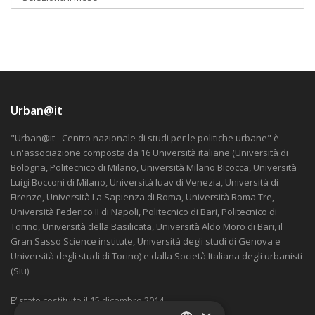
Urban@it
"Urban@it - Centro nazionale di studi per le politiche urbane" è
un'associazione composta da 16 Università italiane (Università di
Bologna, Politecnico di Milano, Università Milano Bicocca, Università
Luigi Bocconi di Milano, Università Iuav di Venezia, Università di
Firenze, Università La Sapienza di Roma, Università Roma Tre,
Università Federico II di Napoli, Politecnico di Bari, Politecnico di
Torino, Università della Basilicata, Università Aldo Moro di Bari, il
Gran Sasso Science institute, Università degli studi di Genova e
Università degli studi di Torino) e dalla Società Italiana degli urbanisti
(Siu)
E’ stato costituito il 15 dicembre 2014.