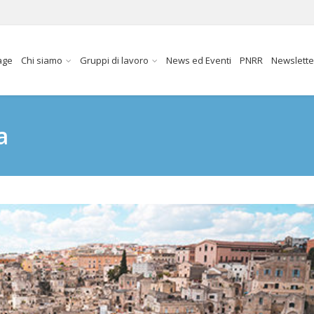
age
Chi siamo
Gruppi di lavoro
News ed Eventi
PNRR
Newslette
a