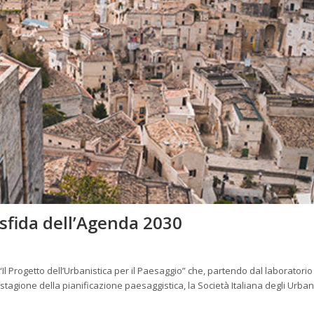
a sfida dell’Agenda 2030
“Il Progetto dell’Urbanistica per il Paesaggio” che, partendo dal laboratorio
gione della pianificazione paesaggistica, la Società Italiana degli Urbani