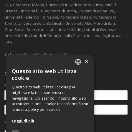
Luigi Bocconi di Milano, Università Iuav di Venezia, Università di
Firenze, Università La Sapienza di Roma, Università Roma Tre,
Università Federico II di Napoli, Politecnico di Bari, Politecnico di
Torino, Università della Basilicata, Università Aldo Moro di Bari, il
Gran Sasso Science institute, Università degli studi di Genova e
Università degli studi di Torino) e dalla Società Italiana degli urbanisti
(Siu)
E’ stato costituito il 15 dicembre 2014.
×
Questo sito web utilizza
ITALIAN
Ricevi nostre comunicazioni
cookie
ENGLISH
Per rimanere aggiornato sulle novità.
Questo sito web utilizza i cookie per
migliorare la tua esperienza di
navigazione. Utilizzando il nostro sito web
acconsenti a tutti i cookie in conformità con
la nostra policy per i cookie.
Leggi di più
Informativa sul trattamento dei dati personali