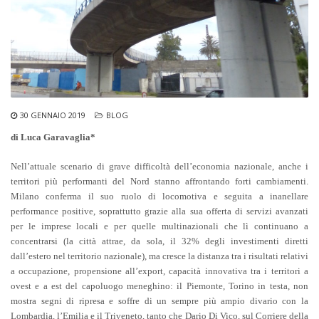
30 GENNAIO 2019
BLOG
di Luca Garavaglia*
Nell’attuale scenario di grave difficoltà dell’economia nazionale, anche i
territori più performanti del Nord stanno affrontando forti cambiamenti.
Milano conferma il suo ruolo di locomotiva e seguita a inanellare
performance positive, soprattutto grazie alla sua offerta di servizi avanzati
per le imprese locali e per quelle multinazionali che lì continuano a
concentrarsi (la città attrae, da sola, il 32% degli investimenti diretti
dall’estero nel territorio nazionale), ma cresce la distanza tra i risultati relativi
a occupazione, propensione all’export, capacità innovativa tra i territori a
ovest e a est del capoluogo meneghino: il Piemonte, Torino in testa, non
mostra segni di ripresa e soffre di un sempre più ampio divario con la
Lombardia, l’Emilia e il Triveneto, tanto che Dario Di Vico, sul Corriere della