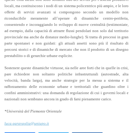
locali, ma costituiscono i nodi di un sistema policentrico più ampio, e le loro
offerte di servizi avanzati si compongono secondo un modello non
riconducibile meramente all’operare di dinamiche centro-periferia,
consentendo e incoraggiando lo sviluppo di nuove centralità (testimoniate,
ad esempio, dalla capacità di attrarre flussi pendolari non solo dal territorio
provinciale ma anche da distanze medio-lunghe). Si tratta di processi in gran
parte spontanei e non guidati: gli attuali assetti sono più il risultato di
percorsi storici e di dinamiche di mercato che non il prodotto di un disegno
prestabilito o di gerarchie urbane esplicite.
Sostenere queste dinamiche virtuose, sia nelle aree forti che in quelle in crisi,
pare richiedere non soltanto politiche infrastrutturali (autostrade, alta
velocità, banda larga), ma anche strategie per la messa a sistema e il
rafforzamento delle economie urbane e territoriali che guardino oltre i
confini amministrativi: una domanda di regolazione di cui i governi locali e
nazionali non sembrano ancora in grado di farsi pienamente carico.
*Università del Piemonte Orientale
luca.garavaglia@uniupo.it