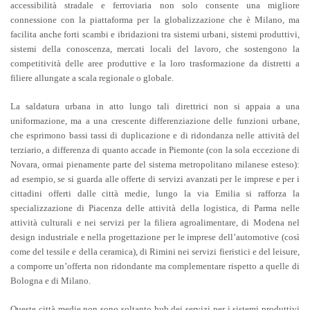
accessibilità stradale e ferroviaria non solo consente una migliore
connessione con la piattaforma per la globalizzazione che è Milano, ma
facilita anche forti scambi e ibridazioni tra sistemi urbani, sistemi produttivi,
sistemi della conoscenza, mercati locali del lavoro, che sostengono la
competitività delle aree produttive e la loro trasformazione da distretti a
filiere allungate a scala regionale o globale.
La saldatura urbana in atto lungo tali direttrici non si appaia a una
uniformazione, ma a una crescente differenziazione delle funzioni urbane,
che esprimono bassi tassi di duplicazione e di ridondanza nelle attività del
terziario, a differenza di quanto accade in Piemonte (con la sola eccezione di
Novara, ormai pienamente parte del sistema metropolitano milanese esteso):
ad esempio, se si guarda alle offerte di servizi avanzati per le imprese e per i
cittadini offerti dalle città medie, lungo la via Emilia si rafforza la
specializzazione di Piacenza delle attività della logistica, di Parma nelle
attività culturali e nei servizi per la filiera agroalimentare, di Modena nel
design industriale e nella progettazione per le imprese dell’automotive (così
come del tessile e della ceramica), di Rimini nei servizi fieristici e del leisure,
a comporre un’offerta non ridondante ma complementare rispetto a quelle di
Bologna e di Milano.
Queste città medie non sono soltanto hub dei servizi per i sistemi produttivi