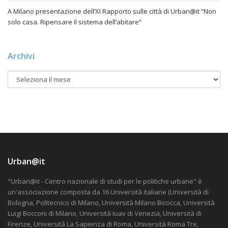
A Milano presentazione dell’XI Rapporto sulle città di Urban@it “Non
solo casa. Ripensare il sistema dell’abitare”
Archivi
Urban@it
"Urban@it - Centro nazionale di studi per le politiche urbane" è
un'associazione composta da 16 Università italiane (Università di
Bologna, Politecnico di Milano, Università Milano Bicocca, Università
Luigi Bocconi di Milano, Università Iuav di Venezia, Università di
Firenze, Università La Sapienza di Roma, Università Roma Tre,