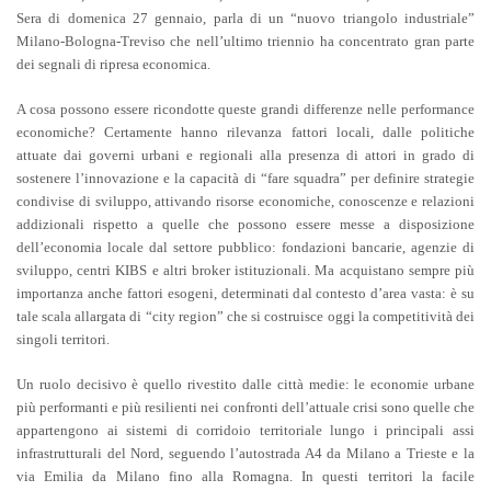
Sera di domenica 27 gennaio, parla di un “nuovo triangolo industriale”
Milano-Bologna-Treviso che nell’ultimo triennio ha concentrato gran parte
dei segnali di ripresa economica.
A cosa possono essere ricondotte queste grandi differenze nelle performance
economiche? Certamente hanno rilevanza fattori locali, dalle politiche
attuate dai governi urbani e regionali alla presenza di attori in grado di
sostenere l’innovazione e la capacità di “fare squadra” per definire strategie
condivise di sviluppo, attivando risorse economiche, conoscenze e relazioni
addizionali rispetto a quelle che possono essere messe a disposizione
dell’economia locale dal settore pubblico: fondazioni bancarie, agenzie di
sviluppo, centri KIBS e altri broker istituzionali. Ma acquistano sempre più
importanza anche fattori esogeni, determinati dal contesto d’area vasta: è su
tale scala allargata di “city region” che si costruisce oggi la competitività dei
singoli territori.
Un ruolo decisivo è quello rivestito dalle città medie: le economie urbane
più performanti e più resilienti nei confronti dell’attuale crisi sono quelle che
appartengono ai sistemi di corridoio territoriale lungo i principali assi
infrastrutturali del Nord, seguendo l’autostrada A4 da Milano a Trieste e la
via Emilia da Milano fino alla Romagna. In questi territori la facile