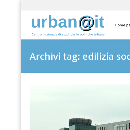
Home p
Archivi tag: edilizia so