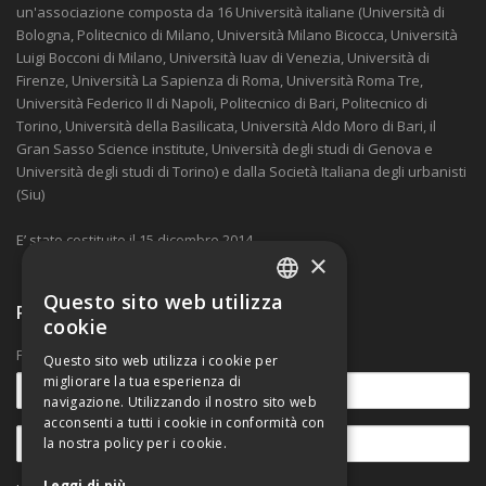
un'associazione composta da 16 Università italiane (Università di
Bologna, Politecnico di Milano, Università Milano Bicocca, Università
Luigi Bocconi di Milano, Università Iuav di Venezia, Università di
Firenze, Università La Sapienza di Roma, Università Roma Tre,
Università Federico II di Napoli, Politecnico di Bari, Politecnico di
Torino, Università della Basilicata, Università Aldo Moro di Bari, il
Gran Sasso Science institute, Università degli studi di Genova e
Università degli studi di Torino) e dalla Società Italiana degli urbanisti
(Siu)
E’ stato costituito il 15 dicembre 2014.
×
Questo sito web utilizza
Ricevi nostre comunicazioni
ITALIAN
cookie
ENGLISH
Per rimanere aggiornato sulle novità.
Questo sito web utilizza i cookie per
migliorare la tua esperienza di
navigazione. Utilizzando il nostro sito web
acconsenti a tutti i cookie in conformità con
la nostra policy per i cookie.
Leggi di più