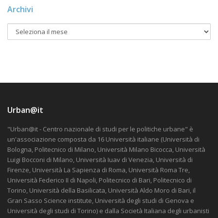
Archivi
Urban@it
"Urban@it - Centro nazionale di studi per le politiche urbane" è
un'associazione composta da 16 Università italiane (Università di
Bologna, Politecnico di Milano, Università Milano Bicocca, Università
Luigi Bocconi di Milano, Università Iuav di Venezia, Università di
Firenze, Università La Sapienza di Roma, Università Roma Tre,
Università Federico II di Napoli, Politecnico di Bari, Politecnico di
Torino, Università della Basilicata, Università Aldo Moro di Bari, il
Gran Sasso Science institute, Università degli studi di Genova e
Università degli studi di Torino) e dalla Società Italiana degli urbanisti