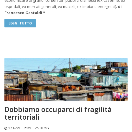
economica) e ai grandi contenitori pubblici dismessi (ex caserme, ex
ospedali, ex mercati generali, ex macelli, ex impianti energetici).
di
Francesco Gastaldi *
LEGGI TUTTO
Dobbiamo occuparci di fragilità
territoriali
17 APRILE 2019
BLOG