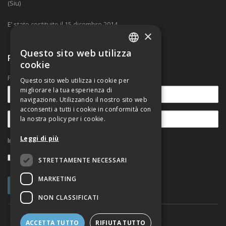
(Siu)
E’ stato costituito il 15 dicembre 2014.
×
Questo sito web utilizza
Ricevi nostre comunicazioni
ITALIAN
cookie
ENGLISH
Per rimanere aggiornato sulle novità.
Questo sito web utilizza i cookie per
migliorare la tua esperienza di
navigazione. Utilizzando il nostro sito web
acconsenti a tutti i cookie in conformità con
la nostra policy per i cookie.
Leggi di più
Informativa sul trattamento dei dati personali
Accetto
STRETTAMENTE NECESSARI
MARKETING
NON CLASSIFICATI
ACCETTA TUTTO
RIFIUTA TUTTO