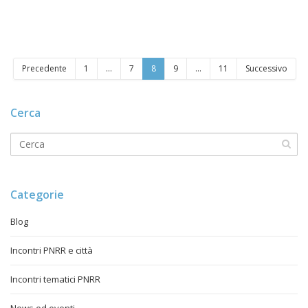
Precedente
1
…
7
8
9
…
11
Successivo
Cerca
Categorie
Blog
Incontri PNRR e città
Incontri tematici PNRR
News ed eventi